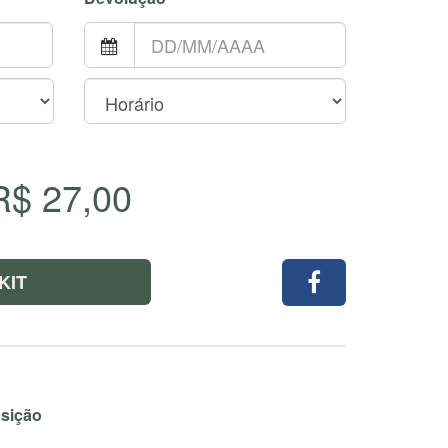
R$ 27,00
KIT
osição