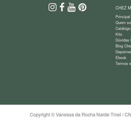
CHEZ M
Principal
Quem s
Catálogo
Kits
Dúvidas 
Blog Che
Depoime
Ebook
Termos e
Copyright © Vanessa da Rocha Narde Tinel / C